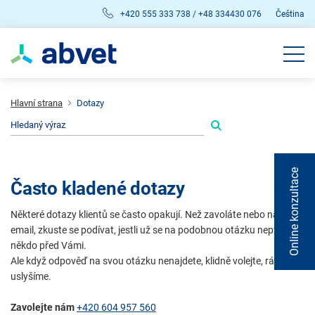
+420 555 333 738 / +48 334430 076
Čeština
Hlavní strana
Dotazy
Online konzultace
Často kladené dotazy
Některé dotazy klientů se často opakují. Než zavoláte nebo napíšete
email, zkuste se podívat, jestli už se na podobnou otázku neptal
někdo před Vámi.
Ale když odpověď na svou otázku nenajdete, klidně volejte, rádi Vás
uslyšíme.
Zavolejte nám
+420 604 957 560