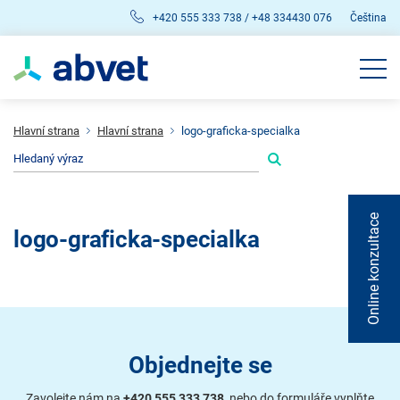
+420 555 333 738 / +48 334430 076
Čeština
Hlavní strana
Hlavní strana
logo-graficka-specialka
Online konzultace
logo-graficka-specialka
Objednejte se
Zavolejte nám na
+420 555 333 738
, nebo do formuláře vyplňte