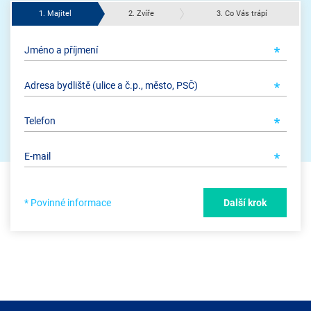
1. Majitel
2. Zvíře
3. Co Vás trápí
* Povinné informace
Další krok