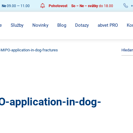
Ne
09.00 — 11.00
Pohotovost
So – Ne – svátky
do 18.00
+
e
Služby
Novinky
Blog
Dotazy
abvet PRO
Ko
IPO-application-in-dog-fractures
application-in-dog-