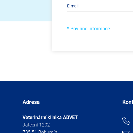
* Povinné informace
Adresa
Kon
Veterinární klinika ABVET
Jateční 1202
735 51 Bohumín