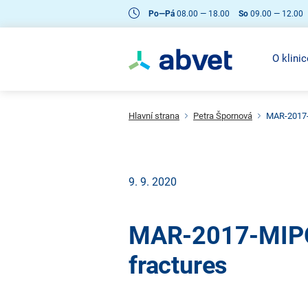
Po—Pá
08.00 — 18.00
So
09.00 — 12.00
O klinic
Hlavní strana
Petra Špornová
MAR-2017-M
9. 9. 2020
MAR-2017-MIPO-
fractures