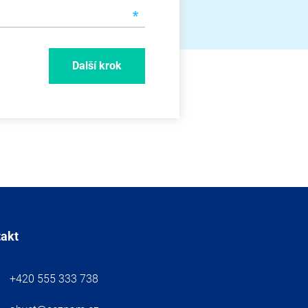
Další krok
takt
+420 555 333 738