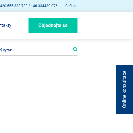
420 555 333 738 / +48 334430 076
Čeština
ntakty
Objednejte se
Online konzultace