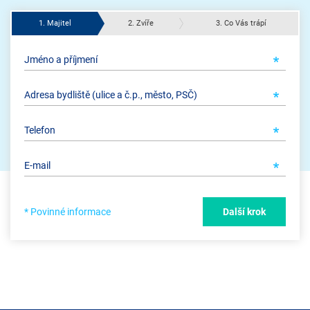
1. Majitel
2. Zvíře
3. Co Vás trápí
* Povinné informace
Další krok