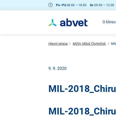
Po—Pá
08.00 — 18.00
So
09.00 — 12.00
O klinic
Hlavní strana
MVDr. Miloš Čtvrtníček
MIL
9. 9. 2020
MIL-2018_Chirur
MIL-2018_Chirur