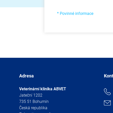
* Povinné informace
Adresa
Kon
Veterinární klinika ABVET
Jateční 1202
735 51 Bohumín
Česká republika