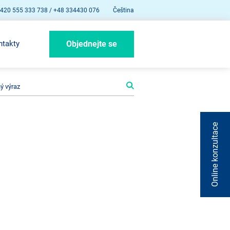
420 555 333 738 / +48 334430 076
Čeština
ntakty
Objednejte se
Online konzultace