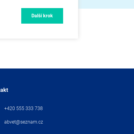
Další krok
takt
+420 555 333 738
abvet@seznam.cz