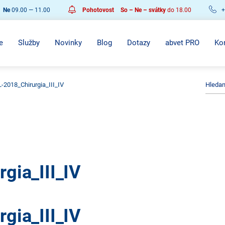
Ne
09.00 — 11.00
Pohotovost
So – Ne – svátky
do 18.00
+
e
Služby
Novinky
Blog
Dotazy
abvet PRO
Ko
-2018_Chirurgia_III_IV
gia_III_IV
gia_III_IV