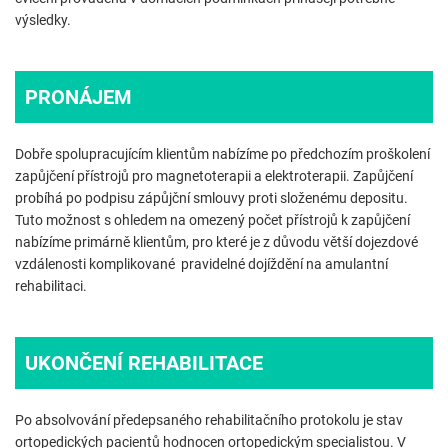
výsledky.
PRONÁJEM
Dobře spolupracujícím klientům nabízíme po předchozím proškolení
zapůjčení přístrojů pro magnetoterapii a elektroterapii. Zapůjčení
probíhá po podpisu zápůjční smlouvy proti složenému depositu.
Tuto možnost s ohledem na omezený počet přístrojů k zapůjčení
nabízíme primárně klientům, pro které je z důvodu větší dojezdové
vzdálenosti komplikované pravidelné dojíždění na amulantní
rehabilitaci.
UKONČENÍ REHABILITACE
Po absolvování předepsaného rehabilitačního protokolu je stav
ortopedických pacientů hodnocen ortopedickým specialistou. V