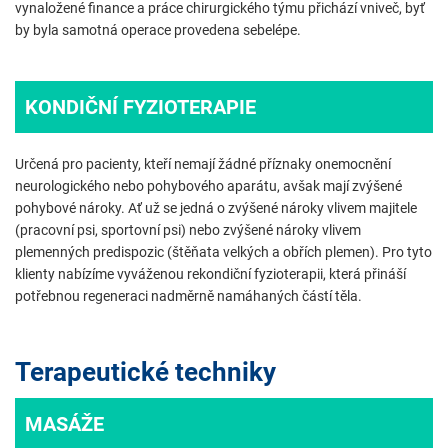
vynaložené finance a práce chirurgického týmu přichází vniveč, byť
by byla samotná operace provedena sebelépe.
KONDIČNÍ FYZIOTERAPIE
Určená pro pacienty, kteří nemají žádné příznaky onemocnění
neurologického nebo pohybového aparátu, avšak mají zvýšené
pohybové nároky. Ať už se jedná o zvýšené nároky vlivem majitele
(pracovní psi, sportovní psi) nebo zvýšené nároky vlivem
plemenných predispozic (štěňata velkých a obřích plemen). Pro tyto
klienty nabízíme vyváženou rekondiční fyzioterapii, která přináší
potřebnou regeneraci nadměrně namáhaných částí těla.
Terapeutické techniky
MASÁŽE