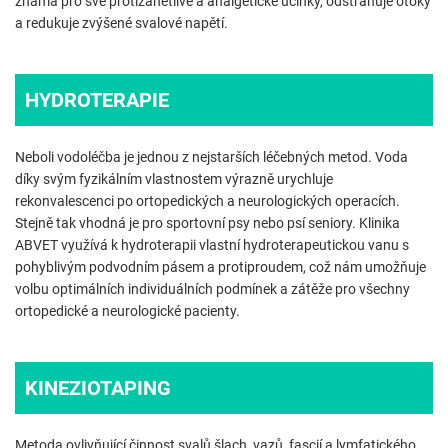
známá pro své protizánětlivé a analgetické účinky, odstraňuje otoky
a redukuje zvýšené svalové napětí.
HYDROTERAPIE
Neboli vodoléčba je jednou z nejstarších léčebných metod. Voda
díky svým fyzikálním vlastnostem výrazně urychluje
rekonvalescenci po ortopedických a neurologických operacích.
Stejně tak vhodná je pro sportovní psy nebo psí seniory. Klinika
ABVET využívá k hydroterapii vlastní hydroterapeutickou vanu s
pohyblivým podvodním pásem a protiproudem, což nám umožňuje
volbu optimálních individuálních podmínek a zátěže pro všechny
ortopedické a neurologické pacienty.
KINEZIOTAPING
Metoda ovlivňující činnost svalů šlach, vazů, fascií a lymfatického