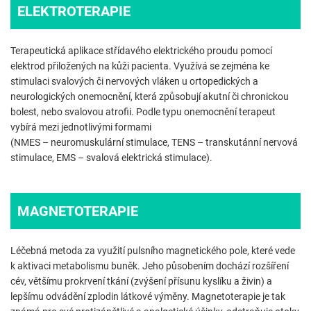
ELEKTROTERAPIE
Terapeutická aplikace střídavého elektrického proudu pomocí
elektrod přiložených na kůži pacienta. Využívá se zejména ke
stimulaci svalových či nervových vláken u ortopedických a
neurologických onemocnění, která způsobují akutní či chronickou
bolest, nebo svalovou atrofii. Podle typu onemocnění terapeut
vybírá mezi jednotlivými formami
(NMES – neuromuskulární stimulace, TENS – transkutánní nervová
stimulace, EMS – svalová elektrická stimulace).
MAGNETOTERAPIE
Léčebná metoda za využití pulsního magnetického pole, které vede
k aktivaci metabolismu buněk. Jeho působením dochází rozšíření
cév, většímu prokrvení tkání (zvýšení přísunu kyslíku a živin) a
lepšímu odvádění zplodin látkové výměny. Magnetoterapie je tak