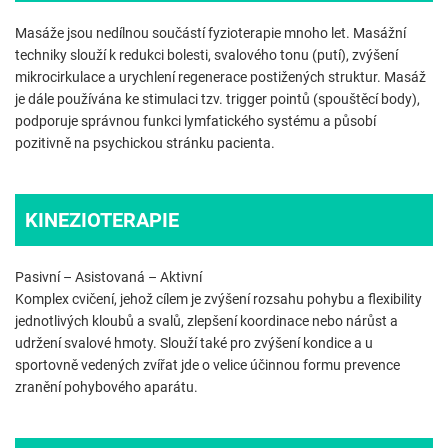
Masáže jsou nedílnou součástí fyzioterapie mnoho let. Masážní
techniky slouží k redukci bolesti, svalového tonu (putí), zvýšení
mikrocirkulace a urychlení regenerace postižených struktur. Masáž
je dále používána ke stimulaci tzv. trigger pointů (spouštěcí body),
podporuje správnou funkci lymfatického systému a působí
pozitivně na psychickou stránku pacienta.
KINEZIOTERAPIE
Pasivní – Asistovaná – Aktivní
Komplex cvičení, jehož cílem je zvýšení rozsahu pohybu a flexibility
jednotlivých kloubů a svalů, zlepšení koordinace nebo nárůst a
udržení svalové hmoty. Slouží také pro zvýšení kondice a u
sportovně vedených zvířat jde o velice účinnou formu prevence
zranění pohybového aparátu.