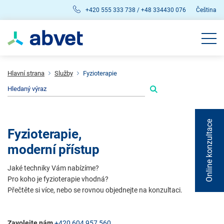
+420 555 333 738 / +48 334430 076
Čeština
Hlavní strana
Služby
Fyzioterapie
Online konzultace
Fyzioterapie,
moderní přístup
Jaké techniky Vám nabízíme?
Pro koho je fyzioterapie vhodná?
Přečtěte si více, nebo se rovnou objednejte na konzultaci.
Zavolejte nám
+420 604 957 560