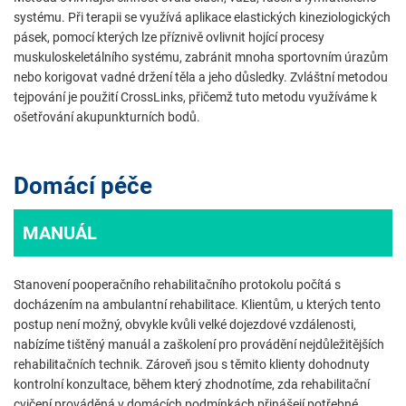
systému. Při terapii se využívá aplikace elastických kineziologických
pásek, pomocí kterých lze příznivě ovlivnit hojící procesy
muskuloskeletálního systému, zabránit mnoha sportovním úrazům
nebo korigovat vadné držení těla a jeho důsledky. Zvláštní metodou
tejpování je použití CrossLinks, přičemž tuto metodu využíváme k
ošetřování akupunkturních bodů.
Domácí péče
MANUÁL
Stanovení pooperačního rehabilitačního protokolu počítá s
docházením na ambulantní rehabilitace. Klientům, u kterých tento
postup není možný, obvykle kvůli velké dojezdové vzdálenosti,
nabízíme tištěný manuál a zaškolení pro provádění nejdůležitějších
rehabilitačních technik. Zároveň jsou s těmito klienty dohodnuty
kontrolní konzultace, během který zhodnotíme, zda rehabilitační
cvičení prováděná v domácích podmínkách přinášejí potřebné