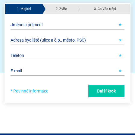
1. Majitel
2. Zvíře
3. Co Vás trápí
* Povinné informace
Další krok