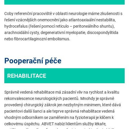
Coby referenční pracoviště v oblasti neurologie máme zkušenosti s
řešení vzácnějších onemocnění jako atlantoaxiaální nestabilita,
hydrocefalus (řešení pomocí reticulo – peritoneálního shuntu),
arachnoidální cysty, degenerativní myelopatie, discospondylitida
nebo fibrocartilaginozní embolismus.
Pooperační péče
REHABILITACE
Správně vedená rehabilitace má zásadní vliv na rychlost a kvalitu
rekonvalescence neurologických pacientů. Mnohdy je správně
provedený chirurgický zákrok jen nezbytným minimem, které dává
pacientovi další šanci a ale teprve správná rehabilitace vedená
vhodným odborníkem se zaměřením na fyzioterapii je klíčem k
celkovému úspěchu. ABVET nabízí klientům služby lékaře,