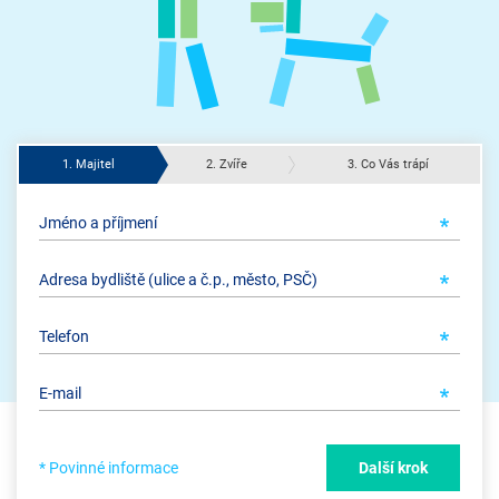
1. Majitel
2. Zvíře
3. Co Vás trápí
* Povinné informace
Další krok