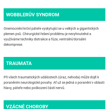
WOBBLERŮV SYNDROM
Onemocnění krční páteře vyskytující se u velkých a gigantických
plemen psů. Chirurgické řešení problému je nevyhnutelné a
využíváme techniky distrakce a fúze, ventrální/dorsální
dekomprese.
TRAUMATA
Při všech traumatických událostech (úraz, nehoda) může dojít k
poraněním neurologické povahy. Ať už se jedná o poranění v oblasti
hlavy, páteře nebo poškození částí nervů.
VZÁCNÉ CHOROBY