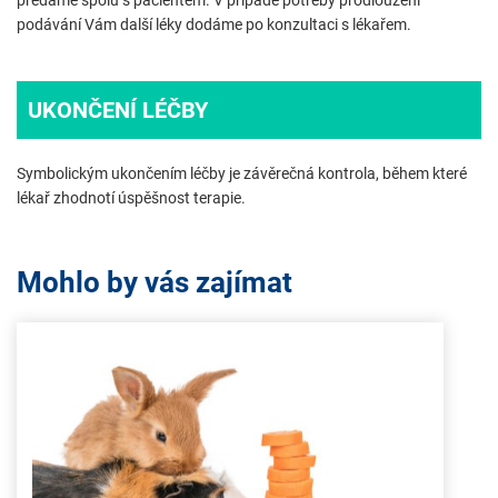
předáme spolu s pacientem. V případě potřeby prodloužení
podávání Vám další léky dodáme po konzultaci s lékařem.
UKONČENÍ LÉČBY
Symbolickým ukončením léčby je závěrečná kontrola, během které
lékař zhodnotí úspěšnost terapie.
Mohlo by vás zajímat