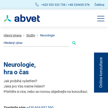
+420 555 333 738 / +48 334430 076
Čeština
Hlavní strana
Služby
Neurologie
Online konzultace
Neurologie,
hra o čas
Jak probíhá vyšetření?
Jaká pro Vás máme řešení?
Přečtěte si více, nebo se rovnou objednejte na konzultaci.
Zavolejte nám
+420 604 957 560