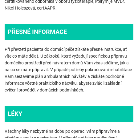
certifikovaného odborníka v oboru fyzioterapie, kterým je MVDr.
Nikol Holeszová, certAAPR.
PŘESNÉ INFORMACE
Při převzetí pacienta do domácí péče získáte přesné instrukce, ať
víte co máte dělat. U zákroků, které vyžadují specifickou přípravu
domácího prostředí před návratem domů Vám včas sdělíme, jak a
na co se máte připravit. V případě potřeby pokračování rehabilitace
Vám sestavíme plán ambulantních návštěv a získáte podrobné
informace včetně praktického nácviku, abyste zvládli základní
cvičení provádět v domácích podmínkách.
LÉKY
Všechny léky nezbytné na dobu po operaci Vám připravíme a