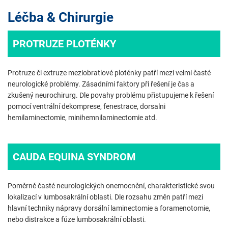
Léčba & Chirurgie
PROTRUZE PLOTÉNKY
Protruze či extruze meziobratlové ploténky patří mezi velmi časté
neurologické problémy. Zásadními faktory při řešení je čas a
zkušený neurochirurg. Dle povahy problému přistupujeme k řešení
pomocí ventrální dekomprese, fenestrace, dorsalni
hemilaminectomie, minihemnilaminectomie atd.
CAUDA EQUINA SYNDROM
Poměrně časté neurologických onemocnění, charakteristické svou
lokalizací v lumbosakrální oblasti. Dle rozsahu změn patří mezi
hlavní techniky nápravy dorsální laminectomie a foramenotomie,
nebo distrakce a fúze lumbosakrální oblasti.