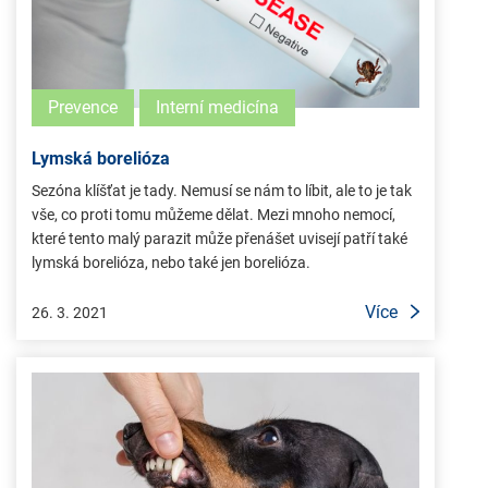
Prevence
Interní medicína
Lymská borelióza
Sezóna klíšťat je tady. Nemusí se nám to líbit, ale to je tak
vše, co proti tomu můžeme dělat. Mezi mnoho nemocí,
které tento malý parazit může přenášet uvisejí patří také
lymská borelióza, nebo také jen borelióza.
Více
26. 3. 2021